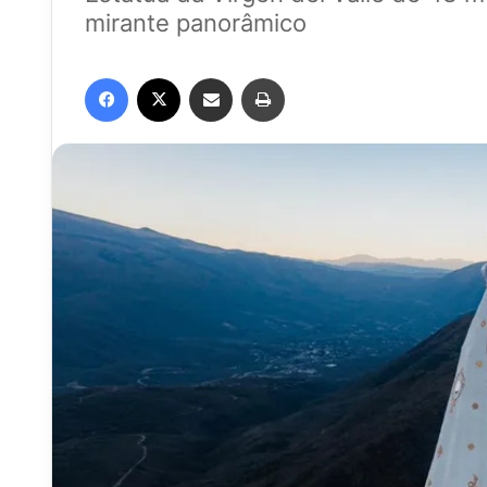
mirante panorâmico
Facebook
X
Compartilhar via e-mail
Imprimir