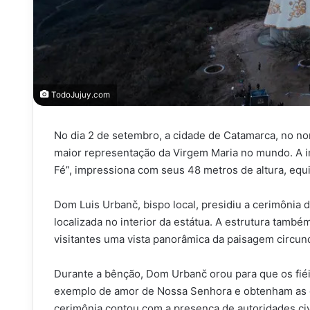
TodoJujuy.com
No dia 2 de setembro, a cidade de Catamarca, no n
maior representação da Virgem Maria no mundo. A 
Fé”, impressiona com seus 48 metros de altura, equi
Dom Luis Urbanč, bispo local, presidiu a cerimônia 
localizada no interior da estátua. A estrutura tam
visitantes uma vista panorâmica da paisagem circun
Durante a bênção, Dom Urbanč orou para que os fié
exemplo de amor de Nossa Senhora e obtenham as gr
cerimônia contou com a presença de autoridades civi