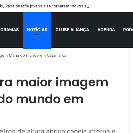
s, Papa desafia jovens a se tornarem “novos santos” e construtores da
OGRAMAS
NOTÍCIAS
CLUBE ALIANÇA
AGENDA
POD
irgem Maria do mundo em Catamarca
ura maior imagem
 do mundo em
tros de altura abriga capela interna e