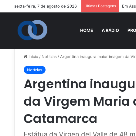
sexta-feira, 7 de agosto de 2026
Últimas Postagens
Em Assi
HOME
A RÁDIO
PR
Início
/
Notícias
/
Argentina inaugura maior imagem da V
Notícias
Argentina inaug
da Virgem Maria
Catamarca
Estátua da Virgen del Valle de 48 me