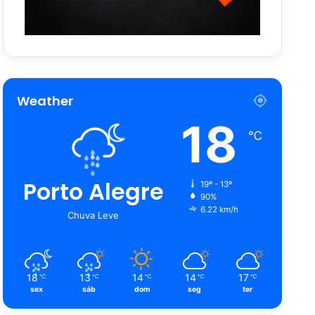
Weather
18
℃
Porto Alegre
19º - 13º
90%
6.22 km/h
Chuva Leve
18
13
14
14
17
℃
℃
℃
℃
℃
sex
sáb
dom
seg
ter