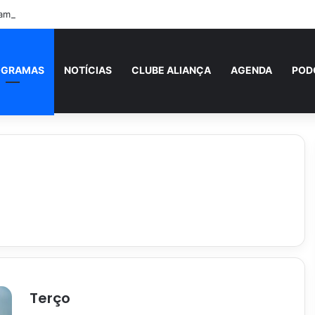
amenta perda do hábito da oração nas famílias e convida fiéis a redesc
OGRAMAS
NOTÍCIAS
CLUBE ALIANÇA
AGENDA
POD
Terço