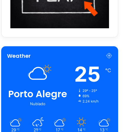
Weather
25
℃
Porto Alegre
29º - 25º
69%
2.24 km/h
Nublado
29
21
17
14
13
℃
℃
℃
℃
℃