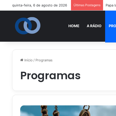
quinta-feira, 6 de agosto de 2026
Últimas Postagens
Papa l
HOME
A RÁDIO
PR
Início
/
Programas
Programas