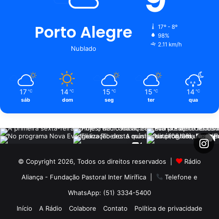
Porto Alegre
17º - 8º
98%
2.11 km/h
Nublado
17
14
15
15
14
℃
℃
℃
℃
℃
sáb
dom
seg
ter
qua
© Copyright 2026, Todos os direitos reservados |
Rádio
Aliança - Fundação Pastoral Inter Mirífica
|
Telefone e
WhatsApp: (51) 3334-5400
Início
A Rádio
Colabore
Contato
Política de privacidade