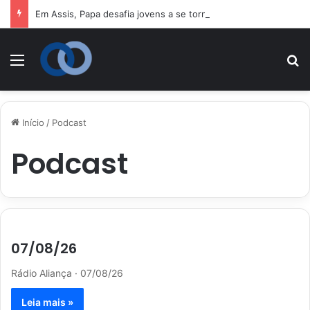
Em Assis, Papa desafia jovens a se tornarem “novos santos” e construtores da fraternidade
Menu
P
Início
/
Podcast
Podcast
07/08/26
Rádio Aliança · 07/08/26
Leia mais »