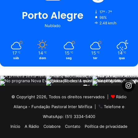
Porto Alegre
17º - 7º
98%
2.48 km/h
Nublado
17
14
15
15
14
℃
℃
℃
℃
℃
sáb
dom
seg
ter
qua
© Copyright 2026, Todos os direitos reservados |
Rádio
Aliança - Fundação Pastoral Inter Mirífica
|
Telefone e
WhatsApp: (51) 3334-5400
Início
A Rádio
Colabore
Contato
Política de privacidade