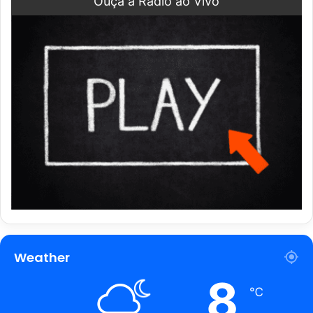
Ouça a Rádio ao Vivo
Weather
8
℃