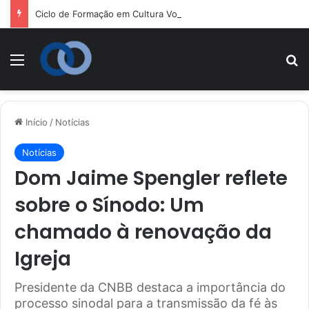
Ciclo de Formação em Cultura Vocacional e Acompanhamento Juvenil
Menu
P
Início
/
Notícias
Notícias
Dom Jaime Spengler reflete
sobre o Sínodo: Um
chamado à renovação da
Igreja
Presidente da CNBB destaca a importância do
processo sinodal para a transmissão da fé às