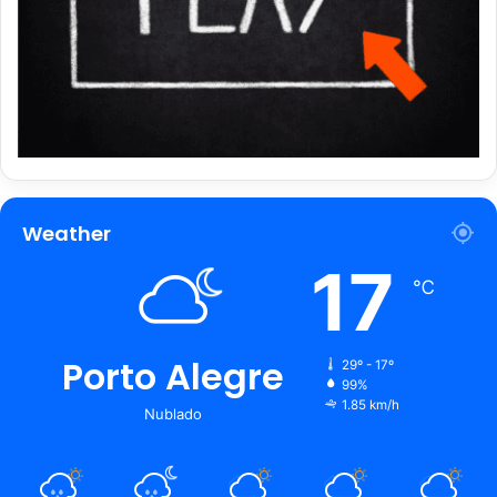
Weather
17
℃
Porto Alegre
29º - 17º
99%
1.85 km/h
Nublado