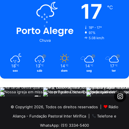
17
℃
Porto Alegre
18º - 17º
97%
5.08 km/h
Chuva
18
13
14
14
17
℃
℃
℃
℃
℃
sex
sáb
dom
seg
ter
© Copyright 2026, Todos os direitos reservados |
Rádio
Aliança - Fundação Pastoral Inter Mirífica
|
Telefone e
WhatsApp: (51) 3334-5400