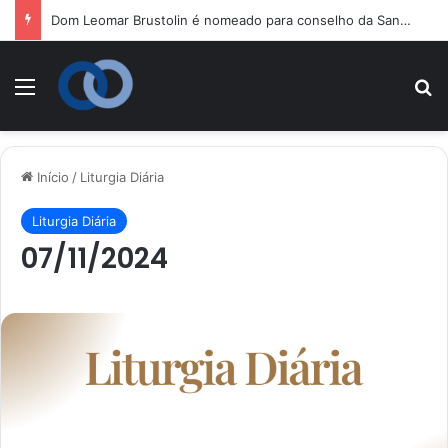
Dom Leomar Brustolin é nomeado para conselho da Santa Sé dedicado à catequese
Menu
P
Início
/
Liturgia Diária
Liturgia Diária
07/11/2024