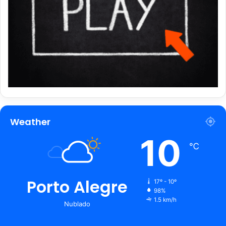
Weather
10
℃
Porto Alegre
17º - 10º
98%
1.5 km/h
Nublado