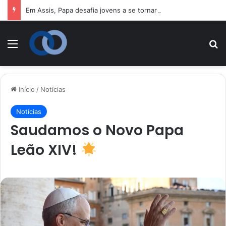
Em Assis, Papa desafia jovens a se tornarem “novos santos” e construtores da fraternidade
Menu
P
Início
/
Notícias
Notícias
Saudamos o Novo Papa
Leão XIV!