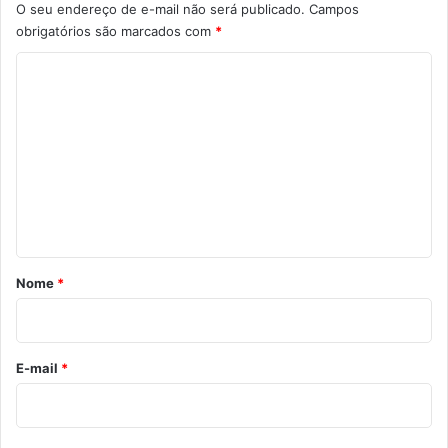
O seu endereço de e-mail não será publicado.
Campos
obrigatórios são marcados com
*
C
o
m
e
n
t
á
r
Nome
*
i
o
*
E-mail
*