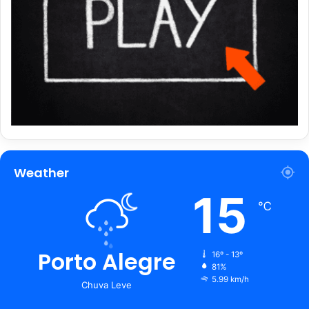
Weather
15
℃
Porto Alegre
16º - 13º
81%
5.99 km/h
Chuva Leve