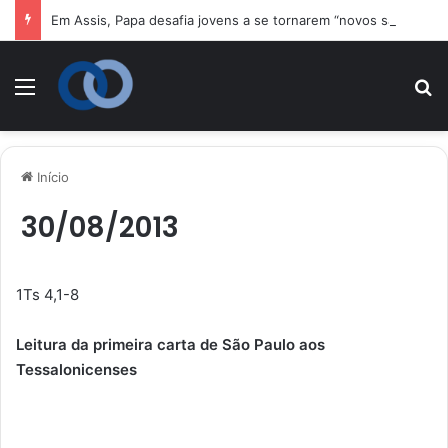
Em Assis, Papa desafia jovens a se tornarem “novos santos” e construtores da fraternidade
Menu
P
Início
30/08/2013
1Ts 4,1-8
Leitura da primeira carta de São Paulo aos
Tessalonicenses