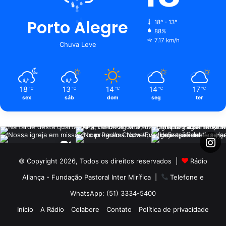
Porto Alegre
18º - 13º
88%
7.17 km/h
Chuva Leve
18
13
14
14
17
℃
℃
℃
℃
℃
sex
sáb
dom
seg
ter
© Copyright 2026, Todos os direitos reservados |
Rádio
Aliança - Fundação Pastoral Inter Mirífica
|
Telefone e
WhatsApp: (51) 3334-5400
Início
A Rádio
Colabore
Contato
Política de privacidade