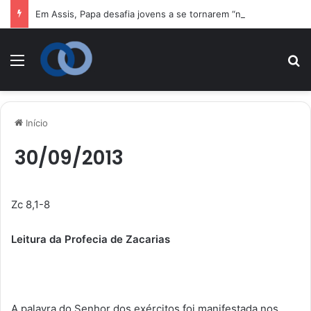
Em Assis, Papa desafia jovens a se tornarem “novos santos” e construtores da fraternidade
Menu
P
Início
30/09/2013
Zc 8,1-8
Leitura da Profecia de Zacarias
A palavra do Senhor dos exércitos foi manifestada nos