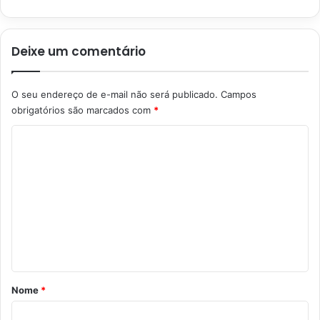
Deixe um comentário
O seu endereço de e-mail não será publicado.
Campos
obrigatórios são marcados com
*
C
o
m
e
n
t
á
r
Nome
*
i