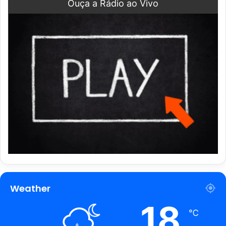
Ouça a Rádio ao Vivo
Weather
18
℃