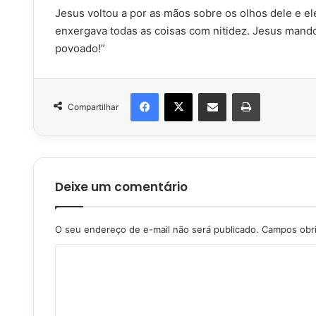
Jesus voltou a por as mãos sobre os olhos dele e el
enxergava todas as coisas com nitidez. Jesus mando
povoado!”
Facebook
X
Compartilhar via e-mail
Imprimir
Compartilhar
Deixe um comentário
O seu endereço de e-mail não será publicado.
Campos obr
C
o
m