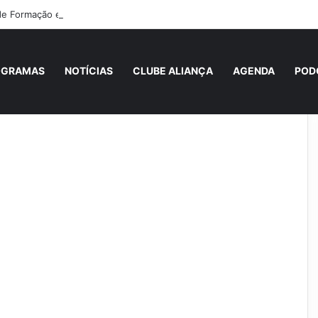
 de Formação em Cultura Vocacional e Acompanhamento Juvenil
OGRAMAS
NOTÍCIAS
CLUBE ALIANÇA
AGENDA
POD