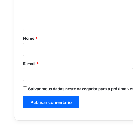
e
n
t
á
r
Nome
*
i
o
*
E-mail
*
Salvar meus dados neste navegador para a próxima ve