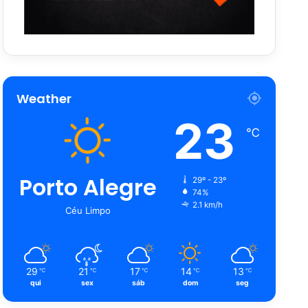
Weather
23
℃
Porto Alegre
29º - 23º
74%
2.1 km/h
Céu Limpo
29
21
17
14
13
℃
℃
℃
℃
℃
qui
sex
sáb
dom
seg