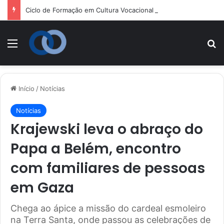
Ciclo de Formação em Cultura Vocacional e Acompanhamento Juvenil
Menu
P
Início
/
Notícias
Notícias
Krajewski leva o abraço do
Papa a Belém, encontro
com familiares de pessoas
em Gaza
Chega ao ápice a missão do cardeal esmoleiro
na Terra Santa, onde passou as celebrações de