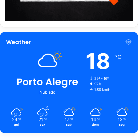
Weather
18
℃
Porto Alegre
29º - 16º
97%
1.88 km/h
Nublado
29
21
17
14
13
℃
℃
℃
℃
℃
qui
sex
sáb
dom
seg