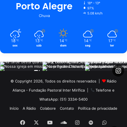
Porto Alegre
18º - 13º
97%
5.08 km/h
Chuva
18
13
14
14
17
℃
℃
℃
℃
℃
sex
sáb
dom
seg
ter
© Copyright 2026, Todos os direitos reservados |
Rádio
Aliança - Fundação Pastoral Inter Mirífica
|
Telefone e
WhatsApp: (51) 3334-5400
Início
A Rádio
Colabore
Contato
Política de privacidade
Facebook
X
YouTube
SoundCloud
Instagram
Spotify
WhatsA