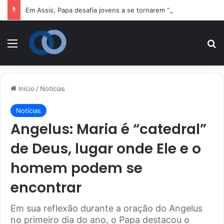
Em Assis, Papa desafia jovens a se tornarem “novos santos” e construtores da fraternidade
Menu
P
Início
/
Notícias
Notícias
Angelus: Maria é “catedral”
de Deus, lugar onde Ele e o
homem podem se
encontrar
Em sua reflexão durante a oração do Angelus
no primeiro dia do ano, o Papa destacou o