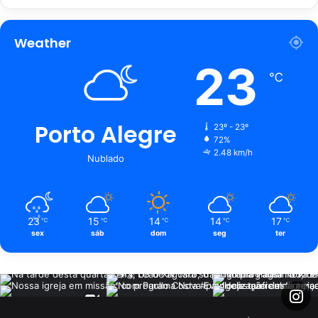
Weather
23
℃
Porto Alegre
23º - 23º
72%
2.48 km/h
Nublado
23
15
14
14
17
℃
℃
℃
℃
℃
sex
sáb
dom
seg
ter