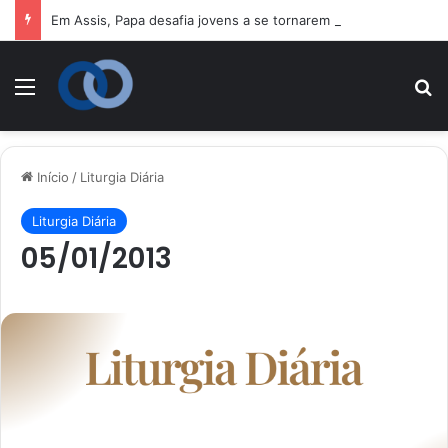
Em Assis, Papa desafia jovens a se tornarem “novos santos” e construtores da fraternidade
Menu
P
Início
/
Liturgia Diária
Liturgia Diária
05/01/2013