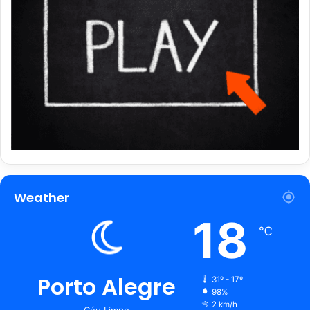
Weather
18
℃
Porto Alegre
31º - 17º
98%
2 km/h
Céu Limpo