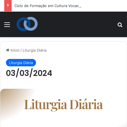
Ciclo de Formação em Cultura Vocacional e Acompanhamento Juvenil
Menu
P
Início
/
Liturgia Diária
Liturgia Diária
03/03/2024