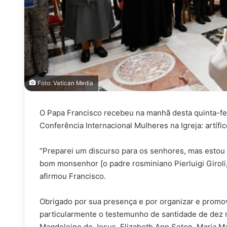
Foto: Vatican Media
O Papa Francisco recebeu na manhã desta quinta-feir
Conferência Internacional Mulheres na Igreja: artíf
“Preparei um discurso para os senhores, mas estou ca
bom monsenhor [o padre rosminiano Pierluigi Giroli
afirmou Francisco.
Obrigado por sua presença e por organizar e promo
particularmente o testemunho de santidade de dez 
Magdeleine de Jesus, Elizabeth Ann Seton, Maria Ma