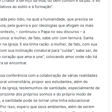
o Criador a serviço da vida, do bem comum e da paz. E eu
ativos ao estilo e à formação”.
ada pelo ódio, na qual a humanidade, que precisa se
cia, pela guerra e por ideologias que afogam os mais
ontexto, – continuou o Papa no seu discurso – a
unca: a mulher, de fato, sabe unir com ternura. Santa
a Igreja. E ela tinha razão: a mulher, de fato, com sua
om sua inclinação conatural para “cuidar”, sabe ser, de
 o coração que ama e une”, colocando amor onde não há
a se encontrar.
sa conferência com a colaboração de várias realidades
toral universitária, propor aos estudantes, além do
 da Igreja, testemunhos de santidade, especialmente de
 horizonte dos próprios sonhos e do próprio modo de
m, a santidade pode se tornar uma linha educacional
Por isso, espero que seus ambientes, além de serem