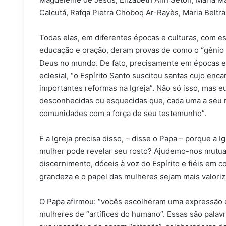
Calcutá, Rafqa Pietra Choboq Ar-Rayès, Maria Belt
Todas elas, em diferentes épocas e culturas, com est
educação e oração, deram provas de como o “gênio f
Deus no mundo. De fato, precisamente em épocas em
eclesial, “o Espírito Santo suscitou santas cujo en
importantes reformas na Igreja”. Não só isso, mas 
desconhecidas ou esquecidas que, cada uma a seu m
comunidades com a força de seu testemunho”.
E a Igreja precisa disso, – disse o Papa – porque a I
mulher pode revelar seu rosto? Ajudemo-nos mutua
discernimento, dóceis à voz do Espírito e fiéis em
grandeza e o papel das mulheres sejam mais valori
O Papa afirmou: “vocês escolheram uma expressão es
mulheres de “artífices do humano”. Essas são palav