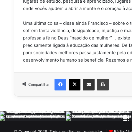
lugares de estudo, pesquisa e aprendizado, lugares
onde vocês ajudem a abrir a mente e o coração à açã
Uma última coisa – disse ainda Francisco – sobre o
sofrem tanta violência, desigualdade, injustiça e m
professa a fé no Deus “nascido de mulher” -, existe
precisamente ligada à educação das mulheres. De fa
para sociedades melhores passa justamente pela ed
desenvolvimento humano se beneficia. Rezemos e 
Facebook
X
Compartilhar via e-mail
Imprimir
Compartilhar
© Copyright 2026, Todos os direitos reservados |
Rádio Ali