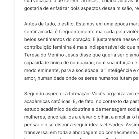
sua vocação: a de serem “artesãs”, colaboradoras d
gostaria de enfatizar dois aspectos dessa missão, rel
Antes de tudo, o estilo. Estamos em uma época marc
sentir amada, é frequentemente marcada pela violên
belos sentimentos do coração. E justamente nesse c
contribuição feminina é mais indispensável do que n
Teresa do Menino Jesus disse que queria ser o amor n
capacidade única de compaixão, com sua intuição e c
modo eminente, para a sociedade, a “inteligência e
amor, humanidade onde os seres humanos lutam par
Segundo aspecto: a formação. Vocês organizaram es
acadêmicas católicas. E, de fato, no contexto da pas
estudo acadêmico da doutrina e da mensagem social
mulheres, encoraja-os a elevar o olhar, a ampliar o
pensar e a se dispor a seguir ideais elevados. Assi
transversal em toda a abordagem do conhecimento. 