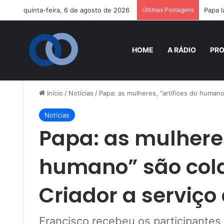
quinta-feira, 6 de agosto de 2026
Últimas Postagens
Papa l
HOME
A RÁDIO
PR
Início
/
Notícias
/
Papa: as mulheres, “artífices do humano
Notícias
Papa: as mulheres
humano” são col
Criador a serviço
Francisco recebeu os participantes 