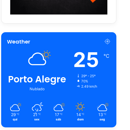
Weather
25
℃
Porto Alegre
29º - 25º
70%
2.49 km/h
Nublado
29
21
17
14
13
℃
℃
℃
℃
℃
qui
sex
sáb
dom
seg