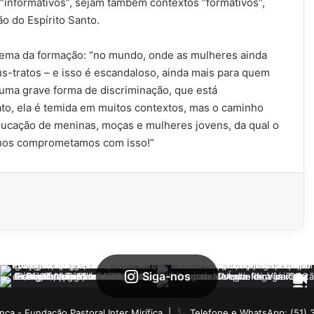
 “informativos”, sejam também contextos “formativos”,
o do Espírito Santo.
 tema da formação: “no mundo, onde as mulheres ainda
aus-tratos – e isso é escandaloso, ainda mais para quem
 uma grave forma de discriminação, que está
to, ela é temida em muitos contextos, mas o caminho
ucação de meninas, moças e mulheres jovens, da qual o
nos comprometamos com isso!”
Siga-nos
ança - Fundação Pastoral Inter Mirífica
|
Telefone e WhatsApp: (51)