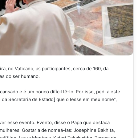
a, no Vaticano, as participantes, cerca de 160, da
ices do ser humano.
nsado e é um pouco difícil lê-lo. Por isso, pedi a este
, da Secretaria de Estado] que o lesse em meu nome”,
ver esse evento. Evento, disse o Papa que destaca
mulheres. Gostaria de nomeá-las: Josephine Bakhita,
cKillop, Laura Montoya, Kateri Tekakwitha, Teresa de