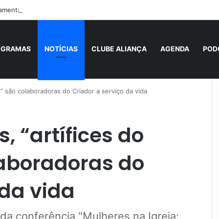
amenta perda do hábito da oração nas famílias e convida fiéis a redesc
OGRAMAS
NOTÍCIAS
CLUBE ALIANÇA
AGENDA
POD
” são colaboradoras do Criador a serviço da vida
, “artífices do
aboradoras do
 da vida
da conferência "Mulheres na Igreja: