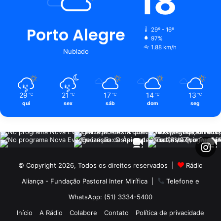
18
Porto Alegre
29º - 16º
97%
1.88 km/h
Nublado
29
21
17
14
13
℃
℃
℃
℃
℃
qui
sex
sáb
dom
seg
© Copyright 2026, Todos os direitos reservados |
Rádio
Aliança - Fundação Pastoral Inter Mirífica
|
Telefone e
WhatsApp: (51) 3334-5400
Início
A Rádio
Colabore
Contato
Política de privacidade