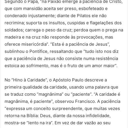
Segundo o Papa, “na Paixão emerge a paciência de Cristo,
que com mansidão aceita ser preso, esbofeteado e
condenado injustamente; diante de Pilatos ele não
recrimina; suporta os insultos, cuspidas e flagelações dos
soldados; carrega o peso da cruz; perdoa quem o prega na
madeira e na cruz não responde às provocações, mas
oferece misericórdia”. “Esta é a paciência de Jesus”,
sublinhou o Pontífice, ressaltando que “tudo isto nos diz
que a paciência de Jesus não consiste numa resistência
estoica ao sofrimento, mas é o fruto de um amor maior”.
No “Hino à Caridade”, o Apóstolo Paulo descreve a
primeira qualidade da caridade, usando uma palavra que
se traduz como “magnânima” ou “paciente”. “A caridade é
magnânima, é paciente”, observou Francisco. A paciência
“expressa um conceito surpreendente, que muitas vezes
retorna na Bíblia: Deus, diante da nossa infidelidade,
mostra-se “lento na ira”. Em vez de dar vazão ao seu