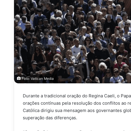
Foto: Vatican Media
Durante a tradicional oração do Regina Caeli, o Papa
orações contínuas pela resolução dos conflitos ao r
Católica dirigiu sua mensagem aos governantes glob
superação das diferenças.