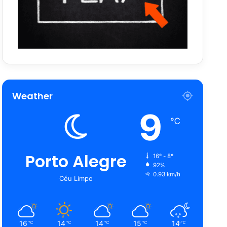
Weather
9
℃
Porto Alegre
16º - 8º
92%
0.93 km/h
Céu Limpo
16
14
14
15
14
℃
℃
℃
℃
℃