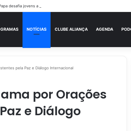
Papa desafia jovens a se tornarem “novos santos” e construtores da fra
OGRAMAS
NOTÍCIAS
CLUBE ALIANÇA
AGENDA
POD
stentes pela Paz e Diálogo Internacional
lama por Orações
 Paz e Diálogo