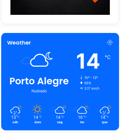
Weather
14
℃
Porto Alegre
15º - 13º
65%
3.17 km/h
Nublado
13
14
14
16
14
℃
℃
℃
℃
℃
sáb
dom
seg
ter
qua