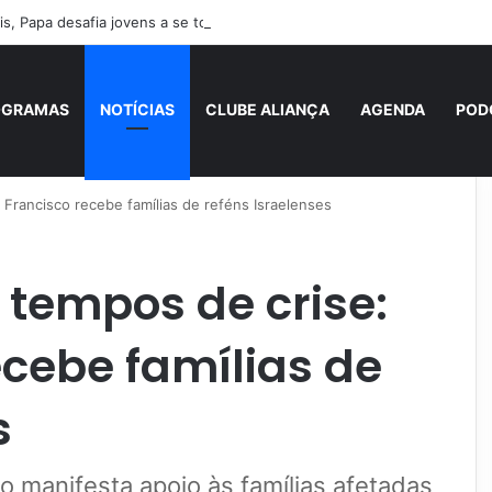
s, Papa desafia jovens a se tornarem “novos santos” e construtores da
OGRAMAS
NOTÍCIAS
CLUBE ALIANÇA
AGENDA
POD
 Francisco recebe famílias de reféns Israelenses
 tempos de crise:
cebe famílias de
s
 manifesta apoio às famílias afetadas