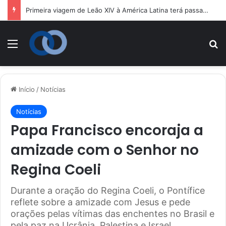
Primeira viagem de Leão XIV à América Latina terá passagem por Uruguai, Argentina e Peru
Menu
P
Início
/
Notícias
Notícias
Papa Francisco encoraja a
amizade com o Senhor no
Regina Coeli
Durante a oração do Regina Coeli, o Pontífice
reflete sobre a amizade com Jesus e pede
orações pelas vítimas das enchentes no Brasil e
pela paz na Ucrânia, Palestina e Israel.