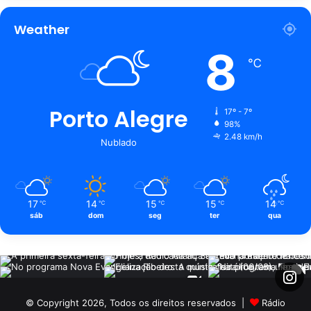
Weather
8
℃
Porto Alegre
17º - 7º
98%
2.48 km/h
Nublado
17
14
15
15
14
℃
℃
℃
℃
℃
sáb
dom
seg
ter
qua
© Copyright 2026, Todos os direitos reservados |
Rádio