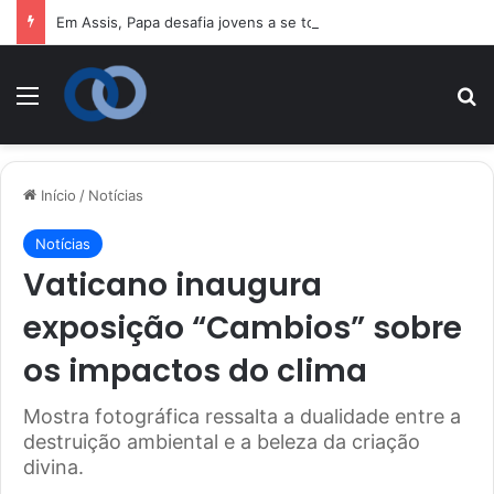
Em Assis, Papa desafia jovens a se tornarem “novos santos” e construtores da fraternidade
Menu
P
Início
/
Notícias
Notícias
Vaticano inaugura
exposição “Cambios” sobre
os impactos do clima
Mostra fotográfica ressalta a dualidade entre a
destruição ambiental e a beleza da criação
divina.