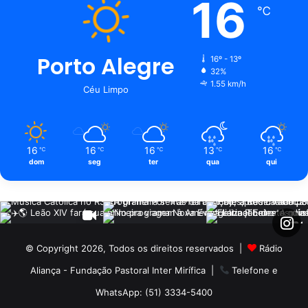
16
℃
Porto Alegre
16º - 13º
32%
1.55 km/h
Céu Limpo
16
16
16
13
16
℃
℃
℃
℃
℃
dom
seg
ter
qua
qui
© Copyright 2026, Todos os direitos reservados |
Rádio
Aliança - Fundação Pastoral Inter Mirífica
|
Telefone e
WhatsApp: (51) 3334-5400