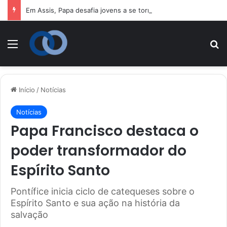
Em Assis, Papa desafia jovens a se tornarem “novos santos” e 
Menu
P
Início
/
Notícias
Notícias
Papa Francisco destaca o
poder transformador do
Espírito Santo
Pontífice inicia ciclo de catequeses sobre o
Espírito Santo e sua ação na história da
salvação