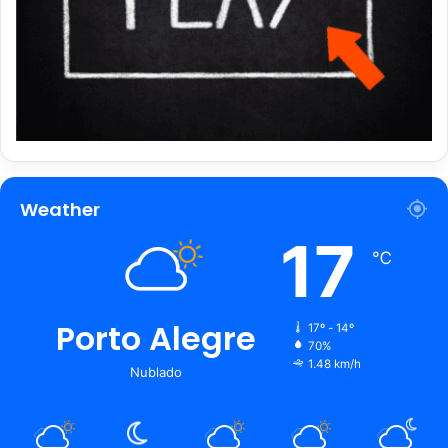
Weather
17
℃
Porto Alegre
17º - 14º
70%
1.48 km/h
Nublado