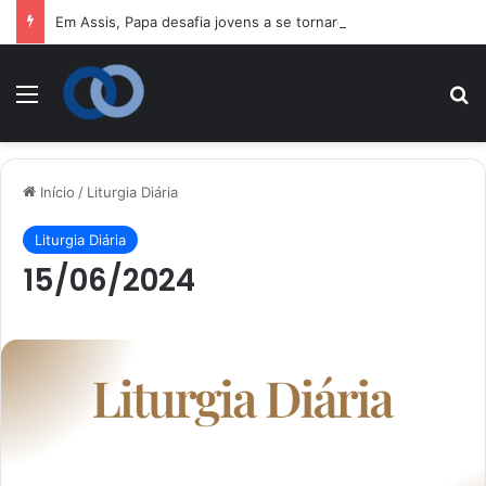
Em Assis, Papa desafia jovens a se tornarem “novos santos” e construtores da fraternidade
Menu
P
Início
/
Liturgia Diária
Liturgia Diária
15/06/2024