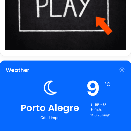
Weather
9
℃
Porto Alegre
16º - 8º
94%
0.28 km/h
Céu Limpo