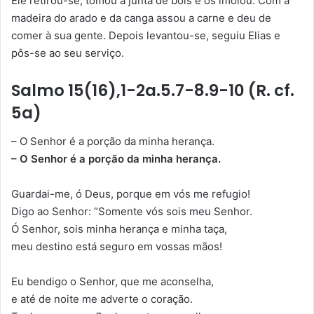
Ele retirou-se, tomou a junta de bois e os imolou. Com a
madeira do arado e da canga assou a carne e deu de
comer à sua gente. Depois levantou-se, seguiu Elias e
pôs-se ao seu serviço.
Salmo 15(16),1-2a.5.7-8.9-10 (R. cf.
5a)
– O Senhor é a porção da minha herança.
– O Senhor é a porção da minha herança.
Guardai-me, ó Deus, porque em vós me refugio!
Digo ao Senhor: “Somente vós sois meu Senhor.
Ó Senhor, sois minha herança e minha taça,
meu destino está seguro em vossas mãos!
Eu bendigo o Senhor, que me aconselha,
e até de noite me adverte o coração.