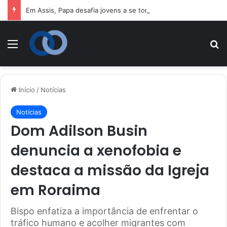
Em Assis, Papa desafia jovens a se tornarem “novos santos” e construtores da fraternidade
Menu
P
Início
/
Notícias
Notícias
Dom Adilson Busin
denuncia a xenofobia e
destaca a missão da Igreja
em Roraima
Bispo enfatiza a importância de enfrentar o
tráfico humano e acolher migrantes com