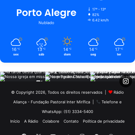
Porto Alegre
17º - 13º
82%
6.42 km/h
Nublado
16
13
14
14
17
℃
℃
℃
℃
℃
sex
sáb
dom
seg
ter
© Copyright 2026, Todos os direitos reservados |
Rádio
Aliança - Fundação Pastoral Inter Mirífica
|
Telefone e
WhatsApp: (51) 3334-5400
Início
A Rádio
Colabore
Contato
Política de privacidade