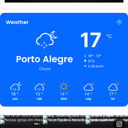
Weather
17
℃
Porto Alegre
18º - 13º
97%
5.08 km/h
Chuva
18
13
14
14
17
℃
℃
℃
℃
℃
sex
sáb
dom
seg
ter