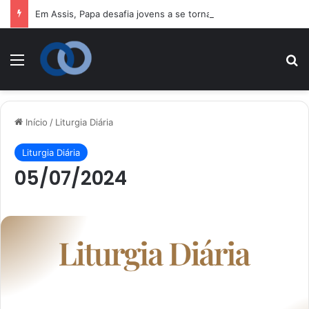
Em Assis, Papa desafia jovens a se tornarem “novos santos” e 
Menu
P
Início
/
Liturgia Diária
Liturgia Diária
05/07/2024