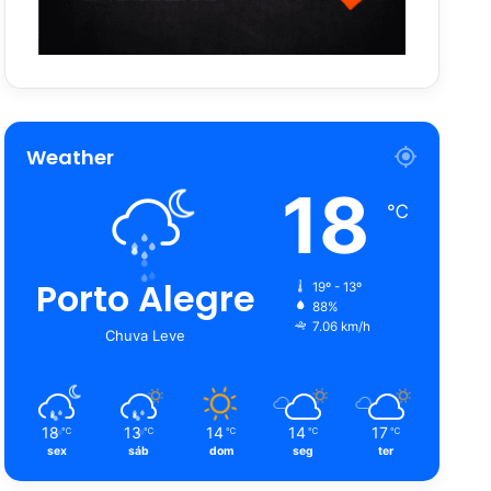
Weather
18
℃
Porto Alegre
19º - 13º
88%
7.06 km/h
Chuva Leve
18
13
14
14
17
℃
℃
℃
℃
℃
sex
sáb
dom
seg
ter