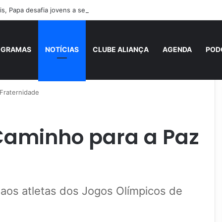
s, Papa desafia jovens a se tornarem “novos santos” e construtores da
OGRAMAS
NOTÍCIAS
CLUBE ALIANÇA
AGENDA
POD
 Fraternidade
Caminho para a Paz
aos atletas dos Jogos Olímpicos de