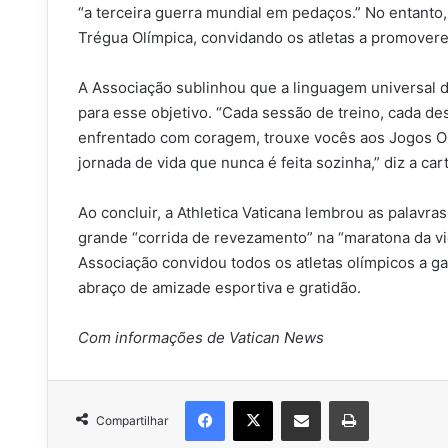
“a terceira guerra mundial em pedaços.” No entanto,
Trégua Olímpica, convidando os atletas a promovere
A Associação sublinhou que a linguagem universal d
para esse objetivo. “Cada sessão de treino, cada d
enfrentado com coragem, trouxe vocês aos Jogos Ol
jornada de vida que nunca é feita sozinha,” diz a cart
Ao concluir, a Athletica Vaticana lembrou as palavr
grande “corrida de revezamento” na “maratona da vi
Associação convidou todos os atletas olímpicos a g
abraço de amizade esportiva e gratidão.
Com informações de Vatican News
Facebook
X
Compartilhar via e-mail
Imprimir
Compartilhar