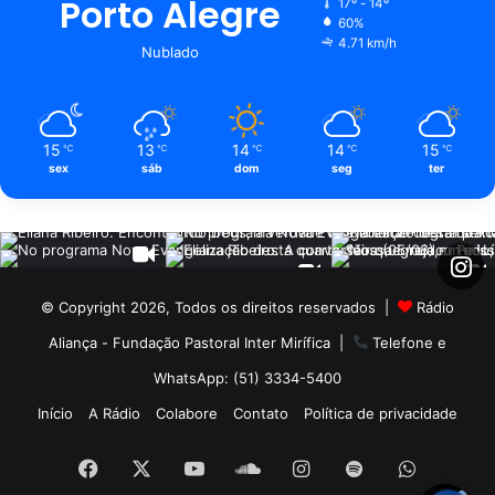
Porto Alegre
17º - 14º
60%
4.71 km/h
Nublado
15
13
14
14
15
℃
℃
℃
℃
℃
sex
sáb
dom
seg
ter
© Copyright 2026, Todos os direitos reservados |
Rádio
Aliança - Fundação Pastoral Inter Mirífica
|
Telefone e
WhatsApp: (51) 3334-5400
Início
A Rádio
Colabore
Contato
Política de privacidade
Facebook
X
YouTube
SoundCloud
Instagram
Spotify
WhatsA