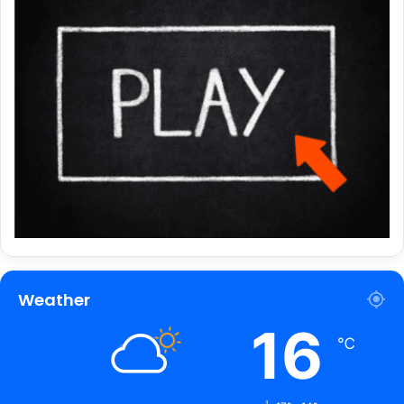
Weather
16
℃