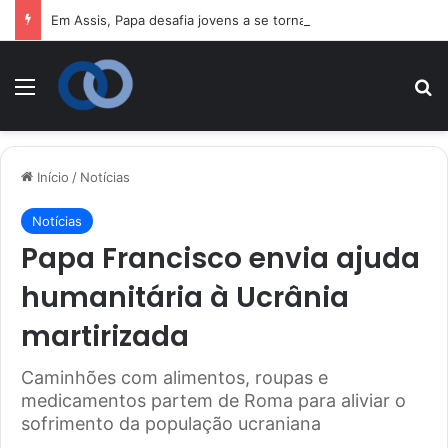
Em Assis, Papa desafia jovens a se tornarem “novos santos” e 
Menu
P
Início
/
Notícias
Notícias
Papa Francisco envia ajuda
humanitária à Ucrânia
martirizada
Caminhões com alimentos, roupas e
medicamentos partem de Roma para aliviar o
sofrimento da população ucraniana