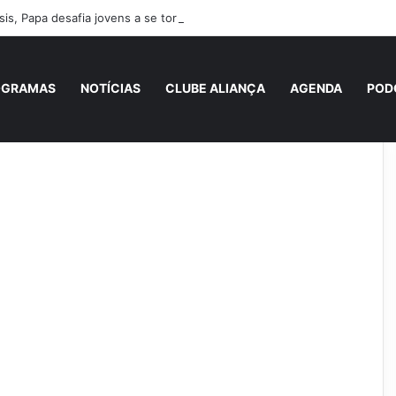
is, Papa desafia jovens a se tornarem “novos santos” e construtores d
OGRAMAS
NOTÍCIAS
CLUBE ALIANÇA
AGENDA
POD