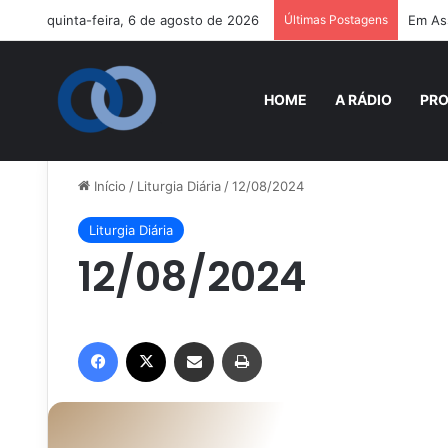
quinta-feira, 6 de agosto de 2026
Últimas Postagens
Em Ass
HOME
A RÁDIO
PR
Início
/
Liturgia Diária
/
12/08/2024
Liturgia Diária
12/08/2024
Facebook
X
Compartilhar via e-mail
Imprimir