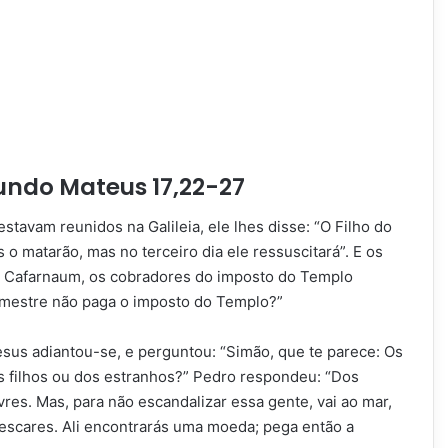
undo Mateus 17,22-27
tavam reunidos na Galileia, ele lhes disse: “O Filho do
 matarão, mas no terceiro dia ele ressuscitará”. E os
 a Cafarnaum, os cobradores do imposto do Templo
mestre não paga o imposto do Templo?”
esus adiantou-se, e perguntou: “Simão, que te parece: Os
s filhos ou dos estranhos?” Pedro respondeu: “Dos
ivres. Mas, para não escandalizar essa gente, vai ao mar,
pescares. Ali encontrarás uma moeda; pega então a