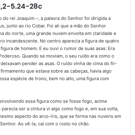
 1,2-5.24-28c
 do rei Joaquim –, a palavra do Senhor foi dirigida a
us, junto ao rio Cobar. Foi ali que a mão do Senhor
nha do norte, uma grande nuvem envolta em claridade e
ro incandescente. No centro aparecia a figura de quatro
a figura de homem. E eu ouvi o rumor de suas asas: Era
Poderoso. Quando se moviam, o seu ruído era como o
eixavam pender as asas. O ruído vinha de cima do fir­
fir­mamento que estava sobre as cabeças, havia algo
essa espécie de trono, bem no alto, uma figura com
envolvendo essa figura como se fosse fogo, acima
 parecia ser a cintura vi algo como fogo e, em sua volta,
 mesmo aspecto do arco-íris, que se forma nas nuvens em
o Senhor. Ao vê-la, caí com o rosto no chão.