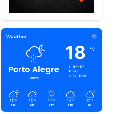
Weather
18
℃
Porto Alegre
18º - 17º
94%
7.22 km/h
Chuva
18
13
14
14
17
℃
℃
℃
℃
℃
sex
sáb
dom
seg
ter