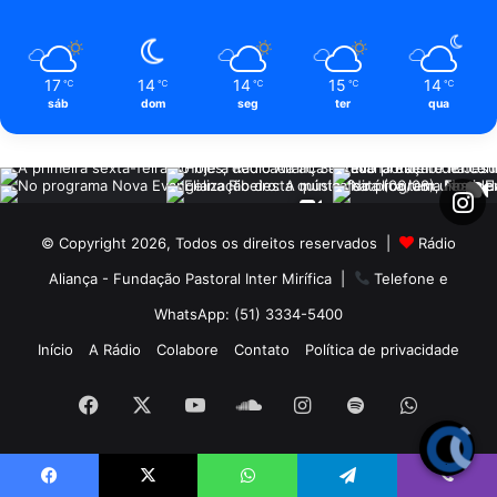
17
14
14
15
14
℃
℃
℃
℃
℃
sáb
dom
seg
ter
qua
© Copyright 2026, Todos os direitos reservados |
Rádio
Aliança - Fundação Pastoral Inter Mirífica
|
Telefone e
WhatsApp: (51) 3334-5400
Início
A Rádio
Colabore
Contato
Política de privacidade
Facebook
X
YouTube
SoundCloud
Instagram
Spotify
WhatsA