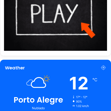
Weather
12
℃
Porto Alegre
17º - 12º
90%
1.02 km/h
Nublado