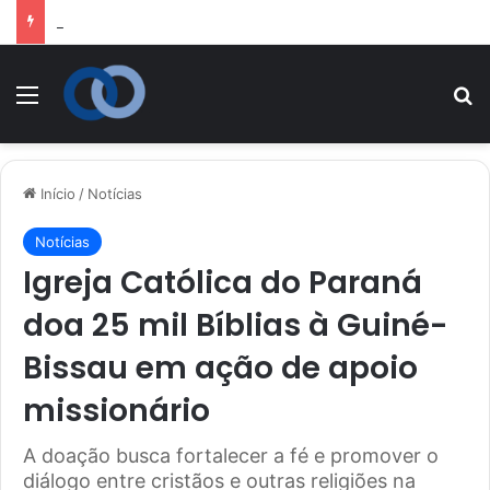
Dom Leomar Brustolin é nomeado para conselho da Santa Sé dedicado à catequese
Menu
P
Início
/
Notícias
Notícias
Igreja Católica do Paraná
doa 25 mil Bíblias à Guiné-
Bissau em ação de apoio
missionário
A doação busca fortalecer a fé e promover o
diálogo entre cristãos e outras religiões na