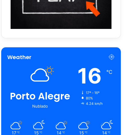
Weather
16
℃
Porto Alegre
17º - 16º
80%
4.24 km/h
Nublado
17
15
14
15
14
℃
℃
℃
℃
℃