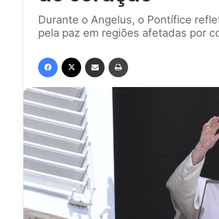
Durante o Angelus, o Pontífice refl
pela paz em regiões afetadas por co
Facebook
X
Compartilhar via e-mail
Imprimir