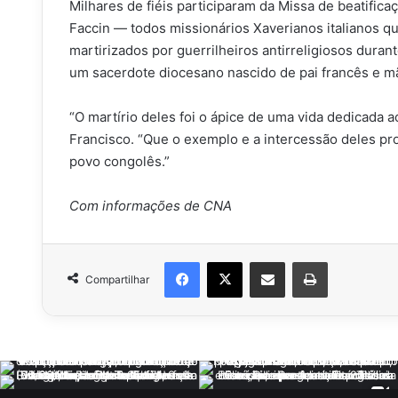
Milhares de fiéis participaram da Missa de beatifica
Faccin — todos missionários Xaverianos italianos 
martirizados por guerrilheiros antirreligiosos duran
um sacerdote diocesano nascido de pai francês e mã
“O martírio deles foi o ápice de uma vida dedicada 
Francisco. “Que o exemplo e a intercessão deles p
povo congolês.”
Com informações de CNA
Facebook
X
Compartilhar via e-mail
Imprimir
Compartilhar