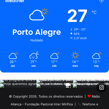
Weather
27
℃
Porto Alegre
29º - 25º
64%
2.37 km/h
Nublado
29
21
17
14
13
℃
℃
℃
℃
℃
qui
sex
sáb
dom
seg
© Copyright 2026, Todos os direitos reservados |
Rádio
Aliança - Fundação Pastoral Inter Mirífica
|
Telefone e