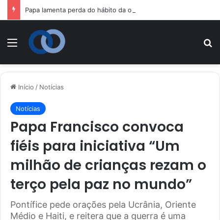
Papa lamenta perda do hábito da oração nas famílias e convida fiéis a redescobrirem sua importância
Menu
P
Início
/
Notícias
Notícias
Papa Francisco convoca
fiéis para iniciativa “Um
milhão de crianças rezam o
terço pela paz no mundo”
Pontífice pede orações pela Ucrânia, Oriente
Médio e Haiti, e reitera que a guerra é uma