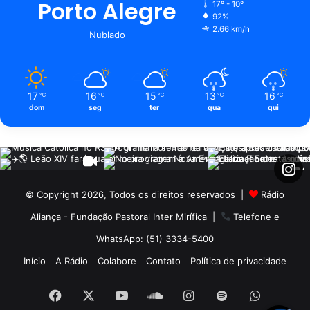
Porto Alegre
17º - 10º
92%
2.66 km/h
Nublado
17
16
15
13
16
℃
℃
℃
℃
℃
dom
seg
ter
qua
qui
© Copyright 2026, Todos os direitos reservados |
Rádio
Aliança - Fundação Pastoral Inter Mirífica
|
Telefone e
WhatsApp: (51) 3334-5400
Início
A Rádio
Colabore
Contato
Política de privacidade
Facebook
X
YouTube
SoundCloud
Instagram
Spotify
WhatsA