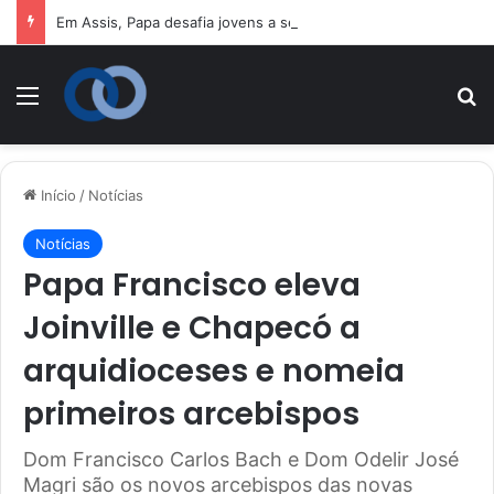
Em Assis, Papa desafia jovens a se tornarem “novos santos” e construtores da fraternidade
Menu
P
Início
/
Notícias
Notícias
Papa Francisco eleva
Joinville e Chapecó a
arquidioceses e nomeia
primeiros arcebispos
Dom Francisco Carlos Bach e Dom Odelir José
Magri são os novos arcebispos das novas