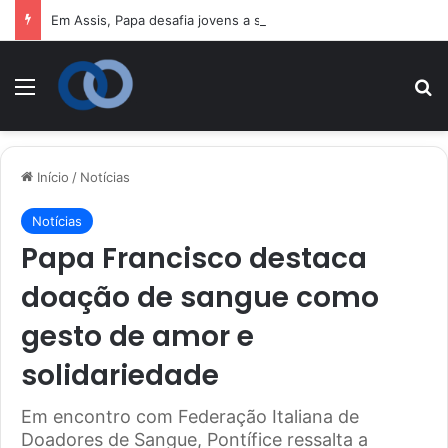
Em Assis, Papa desafia jovens a se tornarem “novos santos” e construtores da fraternidade
Menu
P
Início
/
Notícias
Notícias
Papa Francisco destaca
doação de sangue como
gesto de amor e
solidariedade
Em encontro com Federação Italiana de
Doadores de Sangue, Pontífice ressalta a