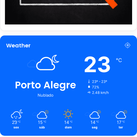
Weather
23
℃
Porto Alegre
23º - 23º
72%
2.48 km/h
Nublado
23
15
14
14
17
℃
℃
℃
℃
℃
sex
sáb
dom
seg
ter