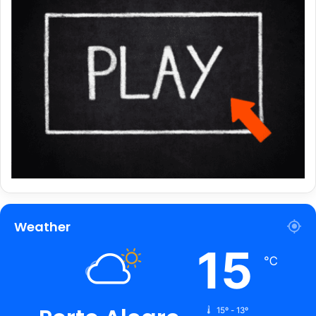
Weather
15
℃
15º - 13º