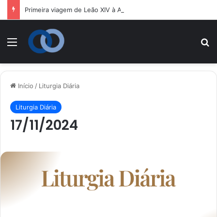
Primeira viagem de Leão XIV à América Latina terá passagem po
Menu
P
Início
/
Liturgia Diária
Liturgia Diária
17/11/2024