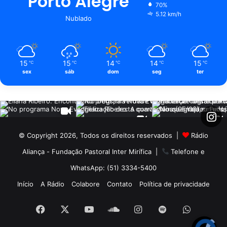
Porto Alegre
70%
5.12 km/h
Nublado
15
15
14
14
15
℃
℃
℃
℃
℃
sex
sáb
dom
seg
ter
© Copyright 2026, Todos os direitos reservados |
Rádio
Aliança - Fundação Pastoral Inter Mirífica
|
Telefone e
WhatsApp: (51) 3334-5400
Início
A Rádio
Colabore
Contato
Política de privacidade
Facebook
X
YouTube
SoundCloud
Instagram
Spotify
WhatsA