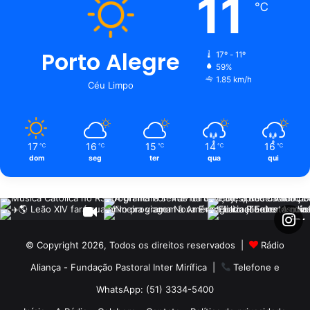
11
℃
Porto Alegre
17º - 11º
59%
1.85 km/h
Céu Limpo
17
16
15
14
16
℃
℃
℃
℃
℃
dom
seg
ter
qua
qui
© Copyright 2026, Todos os direitos reservados |
Rádio
Aliança - Fundação Pastoral Inter Mirífica
|
Telefone e
WhatsApp: (51) 3334-5400