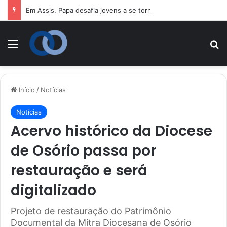
Em Assis, Papa desafia jovens a se tornarem “novos santos” e 
Menu
P
Início
/
Notícias
Notícias
Acervo histórico da Diocese
de Osório passa por
restauração e será
digitalizado
Projeto de restauração do Patrimônio
Documental da Mitra Diocesana de Osório