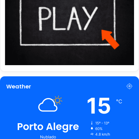
Weather
15
℃
Porto Alegre
15º - 13º
60%
4.8 km/h
Nublado