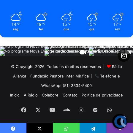
14
19
15
15
17
℃
℃
℃
℃
℃
seg
ter
qua
qui
sex
© Copyright 2026, Todos os direitos reservados |
Rádio
Aliança - Fundação Pastoral Inter Mirífica
|
Telefone e
WhatsApp: (51) 3334-5400
Início
A Rádio
Colabore
Contato
Política de privacidade
Facebook
X
YouTube
SoundCloud
Instagram
Spotify
WhatsA