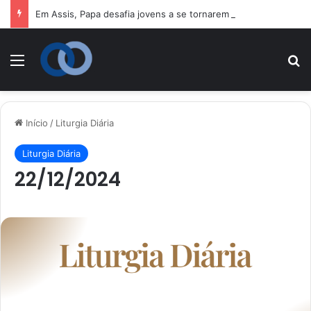
Em Assis, Papa desafia jovens a se tornarem “novos santos” e construtores da fraternidade
Menu
P
Início
/
Liturgia Diária
Liturgia Diária
22/12/2024