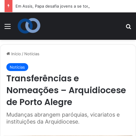
Em Assis, Papa desafia jovens a se tornarem “novos santos” e construtores da fraternidade
Menu
Pr
Início
/
Notícias
Notícias
Transferências e
Nomeações – Arquidiocese
de Porto Alegre
Mudanças abrangem paróquias, vicariatos e
instituições da Arquidiocese.