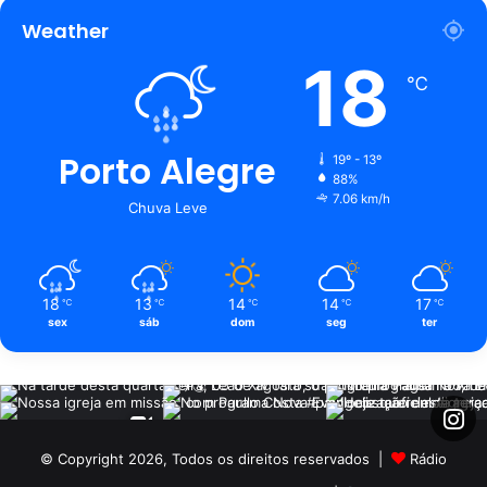
Weather
18
℃
Porto Alegre
19º - 13º
88%
7.06 km/h
Chuva Leve
18
13
14
14
17
℃
℃
℃
℃
℃
sex
sáb
dom
seg
ter
© Copyright 2026, Todos os direitos reservados |
Rádio