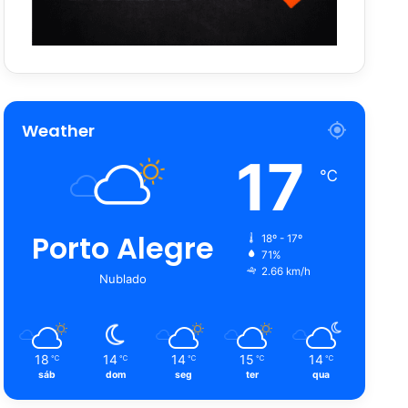
Weather
17
℃
Porto Alegre
18º - 17º
71%
2.66 km/h
Nublado
18
14
14
15
14
℃
℃
℃
℃
℃
sáb
dom
seg
ter
qua