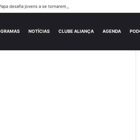
Papa desafia jovens a se tornarem “novos santos” e construtores da fra
OGRAMAS
NOTÍCIAS
CLUBE ALIANÇA
AGENDA
POD