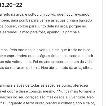
-13.20-22
a feito na arca, e soltou um corvo, que ficou revoando,
também, uma pomba para ver se as águas tinham baixado
e pousar, voltou para junto dele na arca; porque as
Noé estendeu a mão para fora, apanhou a pomba e
ba. Pela tardinha, ela voltou, e eis que trazia no bico
Noé compreendeu que as águas tinham cessado de cobrir
que não voltou mais. Foi no ano seiscentos e um da vida
s se retiraram da terra. Noé abriu o teto da arca, olhou
animais e aves de todas as espécies puras, ofereceu
dável odor e disse consigo mesmo: “Nunca mais tornarei a
linações do seu coração são más desde a juventude. Não
z. Enquanto a terra durar, plantio e colheita, frio e calor,