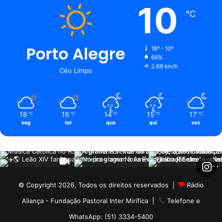
10
℃
Porto Alegre
18º - 10º
66%
2.69 km/h
Céu Limpo
18
16
14
15
17
℃
℃
℃
℃
℃
seg
ter
qua
qui
sex
© Copyright 2026, Todos os direitos reservados |
Rádio
Aliança - Fundação Pastoral Inter Mirífica
|
Telefone e
WhatsApp: (51) 3334-5400