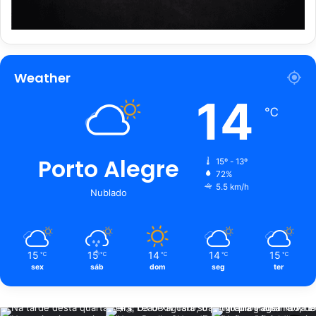
Weather
14
℃
Porto Alegre
15º - 13º
72%
5.5 km/h
Nublado
15
15
14
14
15
℃
℃
℃
℃
℃
sex
sáb
dom
seg
ter