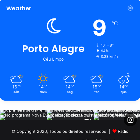
Weather
9
℃
Porto Alegre
16º - 8º
94%
0.28 km/h
Céu Limpo
16
14
14
15
14
℃
℃
℃
℃
℃
sáb
dom
seg
ter
qua
© Copyright 2026, Todos os direitos reservados |
Rádio