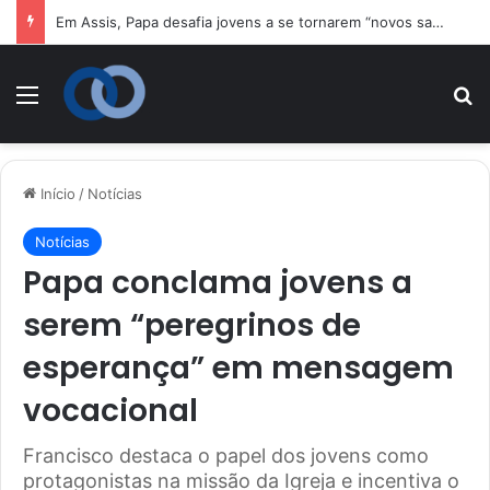
Em Assis, Papa desafia jovens a se tornarem “novos santos” e construtores da fraternidade
Menu
P
Início
/
Notícias
Notícias
Papa conclama jovens a
serem “peregrinos de
esperança” em mensagem
vocacional
Francisco destaca o papel dos jovens como
protagonistas na missão da Igreja e incentiva o