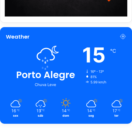
Weather
15
℃
Porto Alegre
16º - 13º
81%
5.99 km/h
Chuva Leve
16
13
14
14
17
℃
℃
℃
℃
℃
sex
sáb
dom
seg
ter