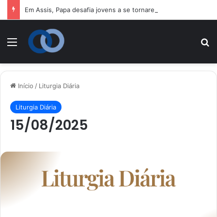
Em Assis, Papa desafia jovens a se tornarem “novos santos” e construtores da fraternidade
Menu
P
Início
/
Liturgia Diária
Liturgia Diária
15/08/2025