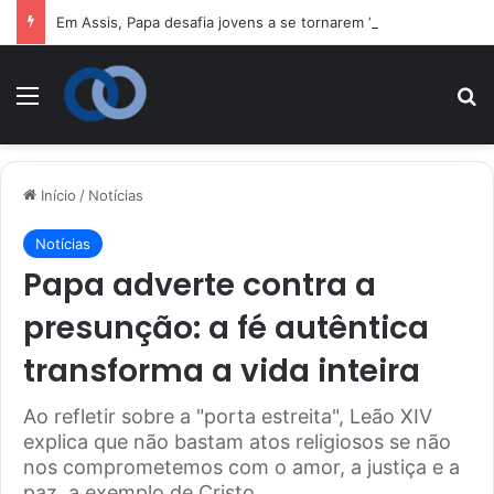
Em Assis, Papa desafia jovens a se tornarem “novos santos” e construtores da fraternidade
Menu
P
Início
/
Notícias
Notícias
Papa adverte contra a
presunção: a fé autêntica
transforma a vida inteira
Ao refletir sobre a "porta estreita", Leão XIV
explica que não bastam atos religiosos se não
nos comprometemos com o amor, a justiça e a
paz, a exemplo de Cristo