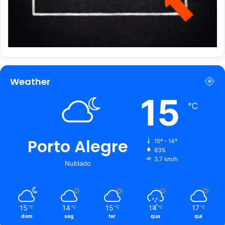
Weather
15
℃
Porto Alegre
15º - 14º
83%
3.7 km/h
Nublado
15
14
15
14
17
℃
℃
℃
℃
℃
dom
seg
ter
qua
qui