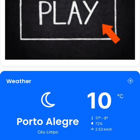
Weather
10
℃
Porto Alegre
17º - 8º
72%
2.53 km/h
Céu Limpo