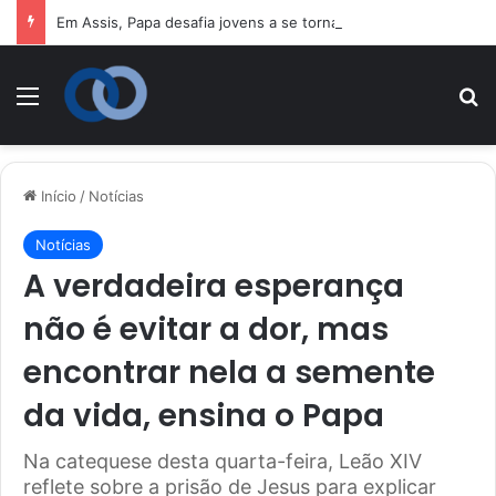
Em Assis, Papa desafia jovens a se tornarem “novos santos” e 
Menu
P
Início
/
Notícias
Notícias
A verdadeira esperança
não é evitar a dor, mas
encontrar nela a semente
da vida, ensina o Papa
Na catequese desta quarta-feira, Leão XIV
reflete sobre a prisão de Jesus para explicar