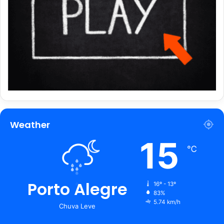
Weather
15
℃
Porto Alegre
16º - 13º
83%
5.74 km/h
Chuva Leve