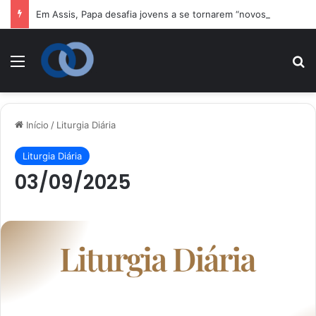
Em Assis, Papa desafia jovens a se tornarem “novos santos” e construtores da fraternidade
Menu
P
Início
/
Liturgia Diária
Liturgia Diária
03/09/2025