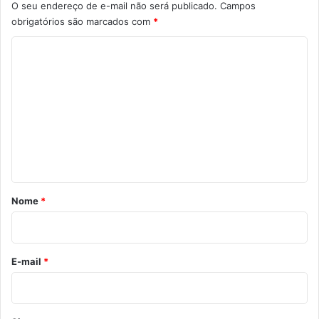
O seu endereço de e-mail não será publicado.
Campos
obrigatórios são marcados com
*
C
o
m
e
n
t
á
r
Nome
*
i
o
*
E-mail
*