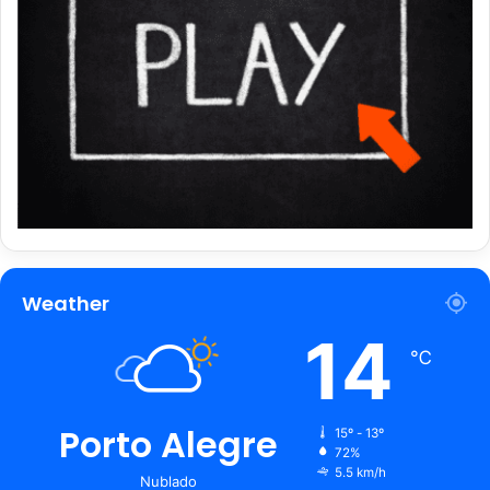
Weather
14
℃
Porto Alegre
15º - 13º
72%
5.5 km/h
Nublado