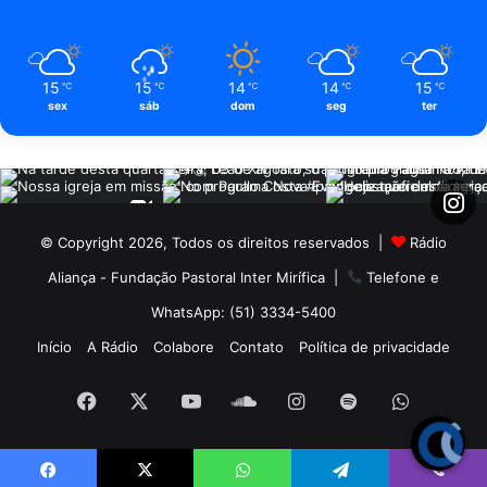
15
15
14
14
15
℃
℃
℃
℃
℃
sex
sáb
dom
seg
ter
© Copyright 2026, Todos os direitos reservados |
Rádio
Aliança - Fundação Pastoral Inter Mirífica
|
Telefone e
WhatsApp: (51) 3334-5400
Início
A Rádio
Colabore
Contato
Política de privacidade
Facebook
X
YouTube
SoundCloud
Instagram
Spotify
WhatsA