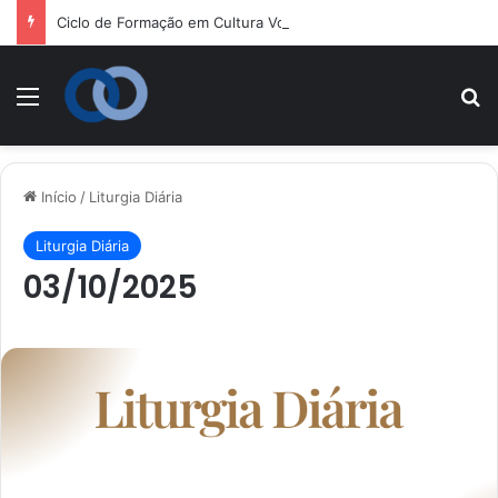
Ciclo de Formação em Cultura Vocacional e Acompanhamento Juvenil
Menu
P
Início
/
Liturgia Diária
Liturgia Diária
03/10/2025