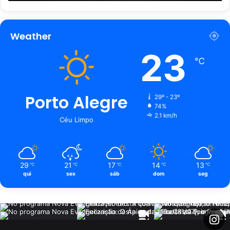
Weather
23
℃
Porto Alegre
29º - 23º
74%
2.1 km/h
Céu Limpo
29
21
17
14
13
℃
℃
℃
℃
℃
qui
sex
sáb
dom
seg