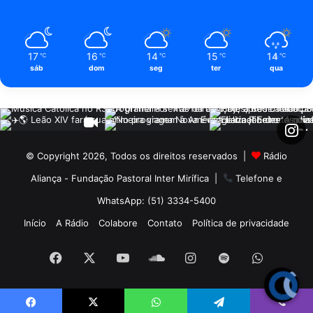
17
16
14
15
14
℃
℃
℃
℃
℃
sáb
dom
seg
ter
qua
© Copyright 2026, Todos os direitos reservados |
Rádio
Aliança - Fundação Pastoral Inter Mirífica
|
Telefone e
WhatsApp: (51) 3334-5400
Início
A Rádio
Colabore
Contato
Política de privacidade
Facebook
X
YouTube
SoundCloud
Instagram
Spotify
WhatsA