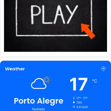
Weather
17
℃
Porto Alegre
17º - 17º
78%
4.6 km/h
Nublado