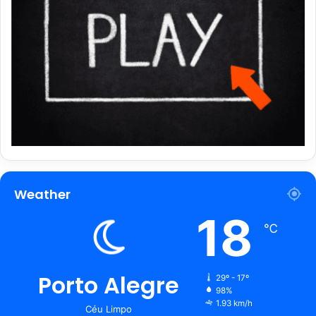
Weather
18
℃
Porto Alegre
29º - 17º
98%
1.93 km/h
Céu Limpo