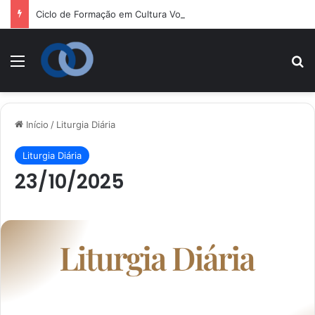
Ciclo de Formação em Cultura Vocacional e Acompanhamento Juvenil
Menu
P
Início
/
Liturgia Diária
Liturgia Diária
23/10/2025