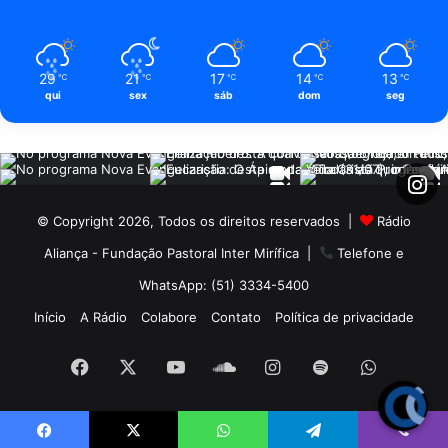
29
21
17
14
13
℃
℃
℃
℃
℃
qui
sex
sáb
dom
seg
© Copyright 2026, Todos os direitos reservados |
Rádio
Aliança - Fundação Pastoral Inter Mirífica
|
Telefone e
WhatsApp: (51) 3334-5400
Início
A Rádio
Colabore
Contato
Política de privacidade
Facebook
X
YouTube
SoundCloud
Instagram
Spotify
WhatsA