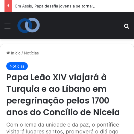
Em Assis, Papa desafia jovens a se tornarem “novos santos” e construtores da fraternidade
Menu
P
Início
/
Notícias
Notícias
Papa Leão XIV viajará à
Turquia e ao Líbano em
peregrinação pelos 1700
anos do Concílio de Niceia
Com o lema da unidade e da paz, o pontífice
visitará lugares santos, promoverá o diálogo