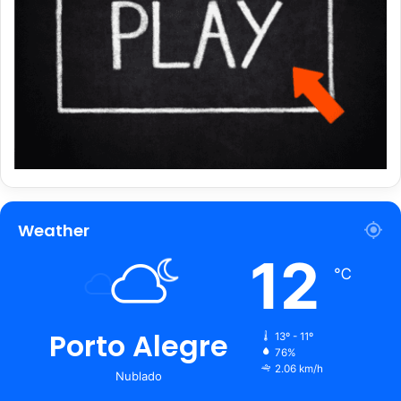
Weather
12
℃
Porto Alegre
13º - 11º
76%
2.06 km/h
Nublado