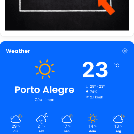
Weather
23
℃
Porto Alegre
29º - 23º
74%
2.1 km/h
Céu Limpo
29
21
17
14
13
℃
℃
℃
℃
℃
qui
sex
sáb
dom
seg